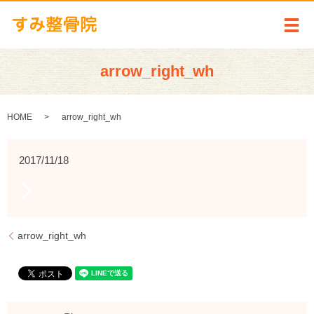
メ
arrow_right_wh
HOME
arrow_right_wh
2017/11/18
arrow_right_wh