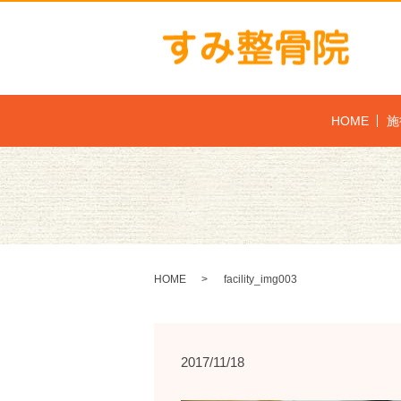
HOME
施
HOME
facility_img003
2017/11/18