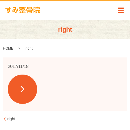
メ
right
HOME
right
2017/11/18
right